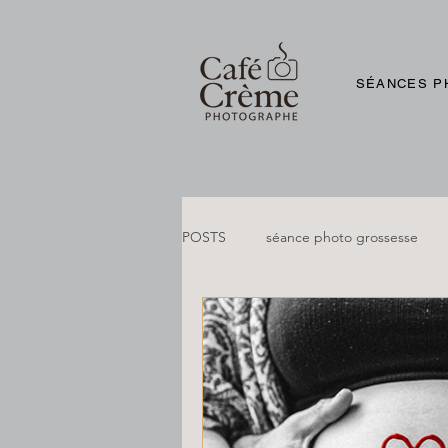
SÉANCES P
POSTS
séance photo grossesse