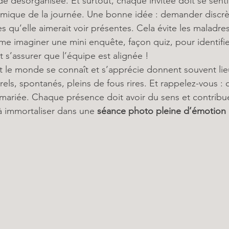
 désorganisée. Et surtout, chaque invitée doit se sentir 
amique de la journée. Une bonne idée : demander discrè
 qu’elle aimerait voir présentes. Cela évite les maladres
e imaginer une mini enquête, façon quiz, pour identifier
 s’assurer que l’équipe est alignée !
 le monde se connaît et s’apprécie donnent souvent lie
rels, spontanés, pleins de fous rires. Et rappelez-vous :
e mariée. Chaque présence doit avoir du sens et contribue
à immortaliser dans une 
séance photo pleine d’émotion 