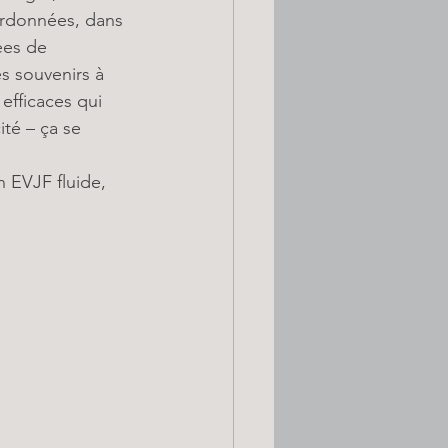
oordonnées, dans 
ées de 
s souvenirs à 
efficaces qui 
té – ça se 
n EVJF fluide, 