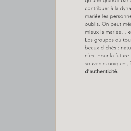
qu’une grande bande
contribuer à la dyn
mariée les personnes
oublis. On peut mêm
mieux la mariée… et
Les groupes où tout
beaux clichés : natu
c’est pour la futur
souvenirs uniques, 
d’authenticité
.