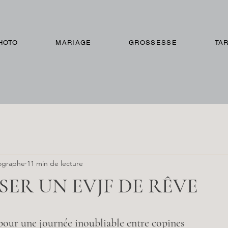
HOTO
MARIAGE
GROSSESSE
TAR
ographe
11 min de lecture
ER UN EVJF DE RÊVE
pour une journée inoubliable entre copines