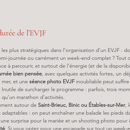
 durée de l’EVJF
 les plus stratégiques dans l’organisation d’un EVJF : do
emi-journée ou carrément un week-end complet ? Tout 
nce à parcourir, et surtout de l’énergie (et de la disponib
urnée bien pensée
, avec quelques activités fortes, un d
 mer, et une 
séance photo EVJF
 inoubliable peut suffire
. Inutile de surcharger le programme : parfois, trois mo
x qu’un marathon d’activités.
ment autour de 
Saint-Brieuc, Binic ou Étables-sur-Mer
, 
adaptables : on peut enchaîner une balade les pieds da
une surprise pour la mariée et un shooting photo pour i
ité
. Si vous optez pour une escapade sur tout un week-