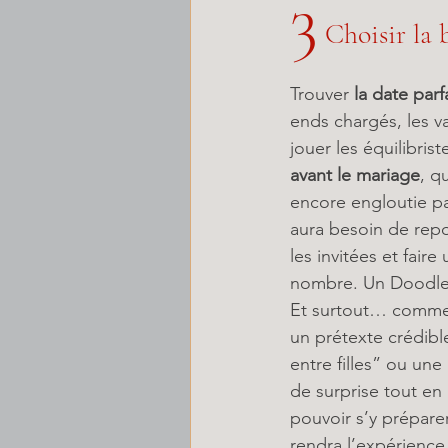
3
 Choisir la 
Trouver 
la date par
ends chargés, les va
jouer les équilibris
avant le mariage
, q
encore engloutie par 
aura besoin de repos
les invitées et fair
nombre. Un Doodle 
Et surtout… comment
un prétexte crédibl
entre filles” ou une 
de surprise tout en 
pouvoir s’y prépare
rendra l’expérience