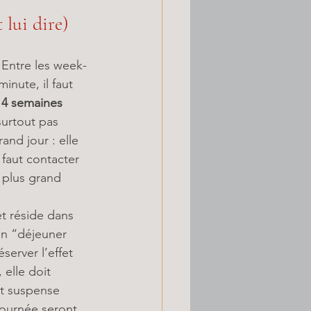
 lui dire)
. Entre les week-
inute, il faut 
 4 semaines 
surtout pas 
and jour : elle 
 faut contacter 
 plus grand 
et réside dans 
un “déjeuner 
éserver l’effet 
 elle doit 
it suspense 
journée seront 