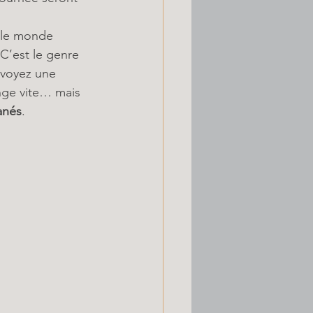
t le monde 
C’est le genre 
évoyez une 
ange vite… mais 
anés
.