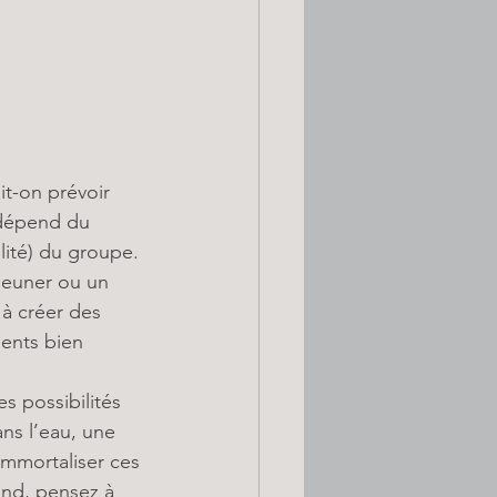
it-on prévoir 
dépend du 
ilité) du groupe. 
éjeuner ou un 
 à créer des 
ments bien 
les possibilités 
ns l’eau, une 
mmortaliser ces 
end, pensez à 