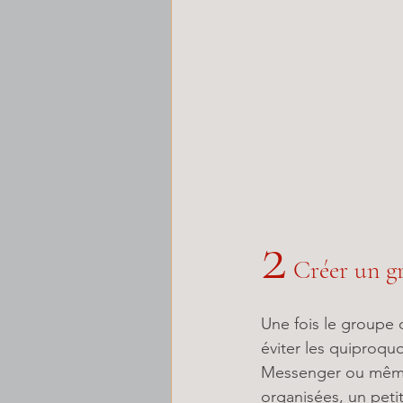
2
 Créer un 
Une fois le groupe d
éviter les quiproqu
Messenger ou même u
organisées, un peti