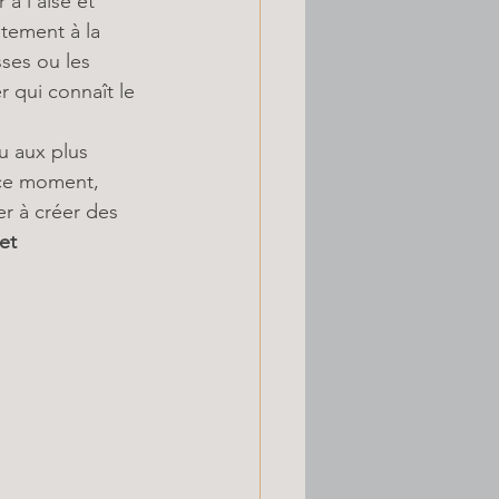
à l’aise et 
tement à la 
ses ou les 
 qui connaît le 
u aux plus 
 ce moment, 
r à créer des 
et 