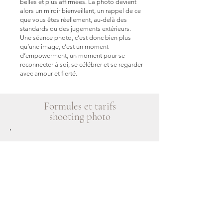
belles et plus affirmées. La photo devient
alors un miroir bienveillant, un rappel de ce
que vous êtes réellement, au-delà des
standards ou des jugements extérieurs.
Une séance photo, c’est donc bien plus
qu’une image, c’est un moment
d’empowerment, un moment pour se
reconnecter à soi, se célébrer et se regarder
avec amour et fierté.
Formules et tarifs
shooting photo
Séance Photo
"Grain de Vie"
Séance seule ou à deux
8 PHOTOS 110€
12 PHOTOS 160€